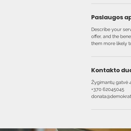
Paslaugos a
Describe your serv
offer, and the ben
Kontakto d
Žygimantų gatvė 4, 
+370 62045045
donata@demokrati