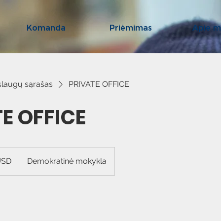
Komanda
Priėmimas
Apie m
slaugų sąrašas
PRIVATE OFFICE
E OFFICE
USD
Demokratinė mokykla