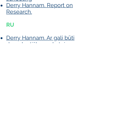
Derry Hannam. Report on
Research.
RU
Derry Hannam. Ar gali būti
demokratišku mokytoju
valstybinėje mokykloje?
Projekto partneriai: Šiaulių r.
Dubysos aukštupio mokykla;
Vilniaus „Ateities“ mokykla.
Projektas finansuojamas Europos
Ekonominio finansinio mechanizmo
ir yra APF (Aktyvaus piliečių fondo)