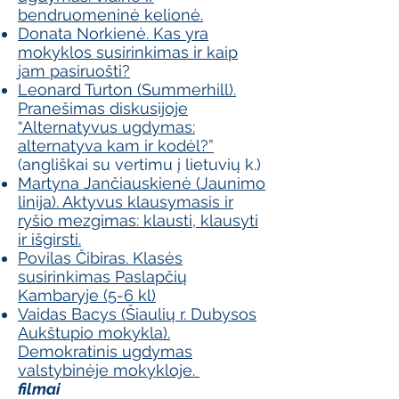
bendruomeninė kelionė.
Donata Norkienė. Kas yra
mokyklos susirinkimas ir kaip
jam pasiruošti?
Leonard Turton (Summerhill).
Pranešimas diskusijoje
“Alternatyvus ugdymas:
alternatyva kam ir kodėl?”
(angliškai su vertimu į lietuvių k.)
Martyna Jančiauskienė (Jaunimo
linija). Aktyvus klausymasis ir
ryšio mezgimas: klausti, klausyti
ir išgirsti.
Povilas Čibiras. Klasės
susirinkimas Paslapčių
Kambaryje (5-6 kl)
Vaidas Bacys (Šiaulių r. Dubysos
Aukštupio mokykla).
Demokratinis ugdymas
valstybinėje mokykloje.
filmai