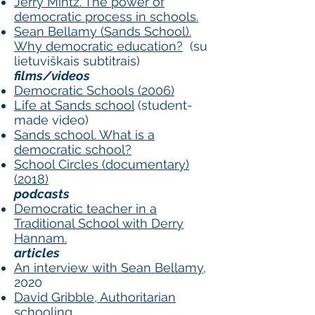
Jerry Mintz. The power of
democratic process in schools.
Sean Bellamy (Sands School).
Why democratic education?
(su
lietuviškais subtitrais)
films/videos
Democratic Schools (2006)
Life at Sands school
(student-
made video)
Sands school. What is a
democratic school?
School Circles (documentary)
(2018)
podcasts
Democratic teacher in a
Traditional School with Derry
Hannam.
articles
An interview with Sean Bellamy
,
2020
David Gribble, Authoritarian
schooling