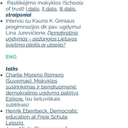
Pasitikėjimo mokyklos (Schools
of trust)
I dalis
,
II dalis
,
III dalis.
straipsniai
Interviu su Kauno K. Griniaus
progimnazijos dir. pav. ugdymui
Lina Jurevičiene.
D
emokratinis
ugdymas – pažangios Lietuvos
švietimo ateitis ar utopija?
ENG
talks
Charlie Moreno Romero
(Suvemae). Mokyklos
susirinkimas ir bendruomenė:
demokratinio ugdymo patirtys
Estijoje.
(su lietuviškais
subtitrais)
Henrik Ebenbeck. Democratic
education at Freie Schule
Leipzig.