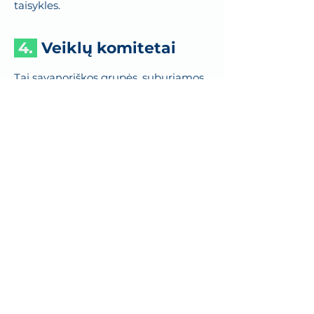
taisykles.
4.
Veiklų komitetai
Tai savanoriškos grupės, suburiamos
mokyklos veikloms gerinti ir
bendruomeniškumui stiprinti. Šiuo
metu mokykloje aktyviai veikia šie
komitetai: erdvių, reklamos, švenčių,
bibliotekos, kavinės.
Strateginis ratas
ir
tėvų balsas
Strateginis ratas – tai
Demokratinės mokyklos
valdymo ratas, atsakingas už