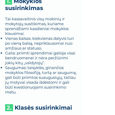
1.
Mokyklos
susirinkimas
Tai kassavaitinis visų mokinių ir
mokytojų susitikimas, kuriame
sprendžiami kasdieniai mokyklos
klausimai.
Vienas balsas: kiekvienas dalyvis turi
po vieną balsą, nepriklausomai nuo
amžiaus ar statuso.
Galia: priimti sprendimai galioja visai
bendruomenei ir nėra peržiūrimi
jokių kitų „valdytojų“.
Saugumas: taisyklės, ginančios
mokyklos filosofiją, turtą ar saugumą,
gali būti priimtos suaugusiųjų, tačiau
jų motyvai visada išdėstomi ir gali
būti kvestionuojami susirinkimo
metu.
2.
Klasės susirinkimai