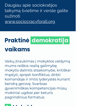
Daugiau apie sociokratijos
taikymą švietime ir versle galite
sužinoti
www.sociocracyforall.org
.
Praktinė
demokratija
vaikams
Vaikų įtraukimas į mokyklos valdymą
mums reiškia realią galimybę
mokytis dalintis atsakomybe, kritiškai
mąstyti, spręsti konfliktus, dirbti
komandoje ir imtis lyderystės kuriant
bendrą gerovę. Svarbias
gyvenimiškas kompetencijas mūsų
mokiniai ugdosi per keturis
pagrindinius formatus: