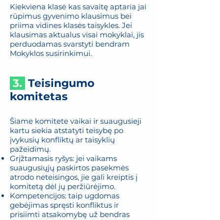
Kiekviena klasė kas savaitę aptaria jai
rūpimus gyvenimo klausimus bei
priima vidines klasės taisykles. Jei
klausimas aktualus visai mokyklai, jis
perduodamas svarstyti bendram
Mokyklos susirinkimui.
3.
Teisingumo
komitetas
Šiame komitete vaikai ir suaugusieji
kartu siekia atstatyti teisybę po
įvykusių konfliktų ar taisyklių
pažeidimų.
Grįžtamasis ryšys: jei vaikams
suaugusiųjų paskirtos pasekmės
atrodo neteisingos, jie gali kreiptis į
komitetą dėl jų peržiūrėjimo.
Kompetencijos: taip ugdomas
gebėjimas spręsti konfliktus ir
prisiimti atsakomybę už bendras