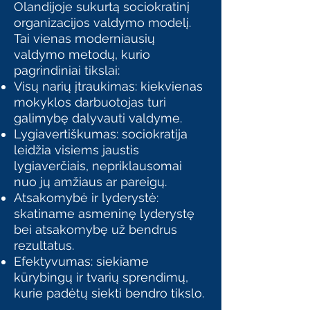
Olandijoje sukurtą sociokratinį
organizacijos valdymo modelį.
Tai vienas moderniausių
valdymo metodų, kurio
pagrindiniai tikslai:
Visų narių įtraukimas: kiekvienas
mokyklos darbuotojas turi
galimybę dalyvauti valdyme.
Lygiavertiškumas: sociokratija
leidžia visiems jaustis
lygiaverčiais, nepriklausomai
nuo jų amžiaus ar pareigų.
Atsakomybė ir lyderystė:
skatiname asmeninę lyderystę
bei atsakomybę už bendrus
rezultatus.
Efektyvumas: siekiame
kūrybingų ir tvarių sprendimų,
kurie padėtų siekti bendro tikslo.